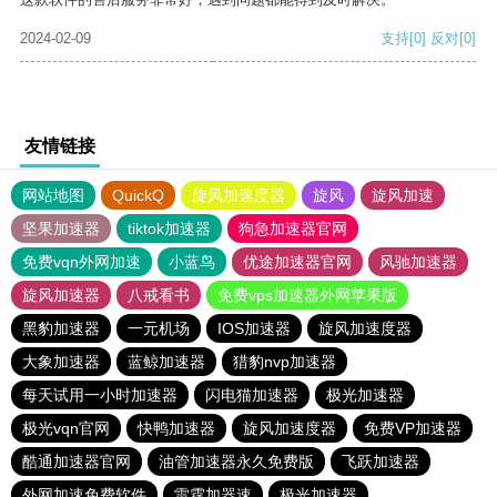
2024-02-09
支持
[0]
反对
[0]
友情链接
网站地图
QuickQ
旋风加速度器
旋风
旋风加速
坚果加速器
tiktok加速器
狗急加速器官网
免费vqn外网加速
小蓝鸟
优途加速器官网
风驰加速器
旋风加速器
八戒看书
免费vps加速器外网苹果版
黑豹加速器
一元机场
IOS加速器
旋风加速度器
大象加速器
蓝鲸加速器
猎豹nvp加速器
每天试用一小时加速器
闪电猫加速器
极光加速器
极光vqn官网
快鸭加速器
旋风加速度器
免费VP加速器
酷通加速器官网
油管加速器永久免费版
飞跃加速器
外网加速免费软件
雷霆加器速
极光加速器