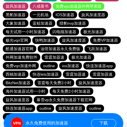
旋风加速器
八戒看书
免费vps加速器外网苹果版
黑豹加速器
一元机场
IOS加速器
旋风加速度器
大象加速器
蓝鲸加速器
猎豹nvp加速器
每天试用一小时加速器
闪电猫加速器
极光加速器
极光vqn官网
快鸭加速器
旋风加速度器
免费VP加速器
酷通加速器官网
油管加速器永久免费版
飞跃加速器
外网加速免费软件
雷霆加器速
极光加速器
免费vqn加速外网
outline
ios加速器
快连加速器app
西柚加速器
快连lets加速器
雷霆加器速
雷霆加器速
BitzNet加速器
雷霆每天免费2小时
旋风加速度器
海外加速器试用一小时
每天免费2小时加速器
旋风加速度器
暴雪vp永久免费加速器下载官网
快连加速器app
outline
旋风加速度器
outline
老王vqn加速
海外加速器七天试用
黑洞加速官网
永久免费使用的加速器
下载