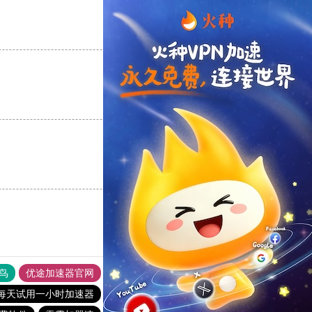
支持
[0]
反对
[0]
支持
[0]
反对
[0]
支持
[0]
反对
[0]
鸟
优途加速器官网
风驰加速器
旋风加速器
八戒看书
每天试用一小时加速器
闪电猫加速器
极光加速器