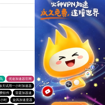
支持
[0]
反对
[0]
支持
[0]
反对
[0]
鸟
优途加速器官网
风驰加速器
旋风加速器
八戒看书
每天试用一小时加速器
闪电猫加速器
极光加速器
费软件
雷霆加器速
极光加速器
免费vqn加速外网
2小时
旋风加速度器
海外加速器试用一小时