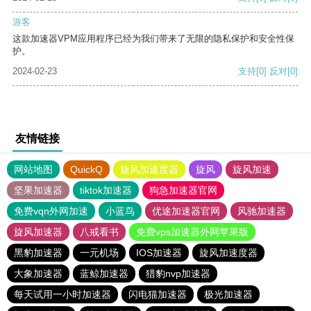
游客
这款加速器VPM应用程序已经为我们带来了无限的隐私保护和安全性保
护。
2024-02-23
支持
[0]
反对
[0]
友情链接
网站地图
QuickQ
旋风加速度器
旋风
旋风加速
坚果加速器
tiktok加速器
狗急加速器官网
免费vqn外网加速
小蓝鸟
优途加速器官网
风驰加速器
旋风加速器
八戒看书
免费vps加速器外网苹果版
黑豹加速器
一元机场
IOS加速器
旋风加速度器
大象加速器
蓝鲸加速器
猎豹nvp加速器
每天试用一小时加速器
闪电猫加速器
极光加速器