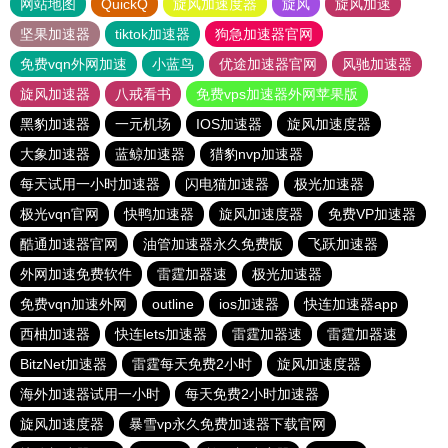
网站地图
QuickQ
旋风加速度器
旋风
旋风加速
坚果加速器
tiktok加速器
狗急加速器官网
免费vqn外网加速
小蓝鸟
优途加速器官网
风驰加速器
旋风加速器
八戒看书
免费vps加速器外网苹果版
黑豹加速器
一元机场
IOS加速器
旋风加速度器
大象加速器
蓝鲸加速器
猎豹nvp加速器
每天试用一小时加速器
闪电猫加速器
极光加速器
极光vqn官网
快鸭加速器
旋风加速度器
免费VP加速器
酷通加速器官网
油管加速器永久免费版
飞跃加速器
外网加速免费软件
雷霆加器速
极光加速器
免费vqn加速外网
outline
ios加速器
快连加速器app
西柚加速器
快连lets加速器
雷霆加器速
雷霆加器速
BitzNet加速器
雷霆每天免费2小时
旋风加速度器
海外加速器试用一小时
每天免费2小时加速器
旋风加速度器
暴雪vp永久免费加速器下载官网