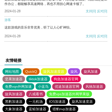
作办公，都能畅享高速网络，再也不用担心网速卡顿了。
2024-01-28
支持
[0]
反对
[0]
游客
这款游戏的音乐非常优美，听了让人心旷神怡。
2024-01-28
支持
[0]
反对
[0]
友情链接
网站地图
QuickQ
旋风加速度器
旋风
旋风加速
坚果加速器
tiktok加速器
狗急加速器官网
免费vqn外网加速
小蓝鸟
优途加速器官网
风驰加速器
旋风加速器
八戒看书
免费vps加速器外网苹果版
黑豹加速器
一元机场
IOS加速器
旋风加速度器
大象加速器
蓝鲸加速器
猎豹nvp加速器