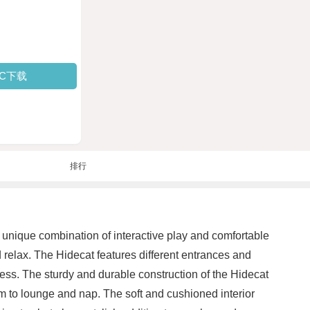
PC下载
排行
a unique combination of interactive play and comfortable
 relax. The Hidecat features different entrances and
ness. The sturdy and durable construction of the Hidecat
m to lounge and nap. The soft and cushioned interior