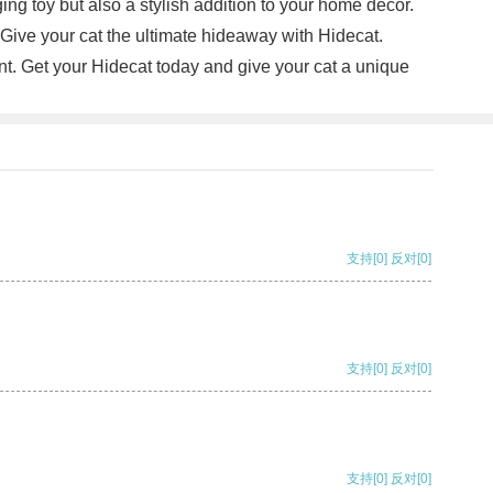
ing toy but also a stylish addition to your home decor.
 Give your cat the ultimate hideaway with Hidecat.
nt. Get your Hidecat today and give your cat a unique
支持
[0]
反对
[0]
支持
[0]
反对
[0]
支持
[0]
反对
[0]