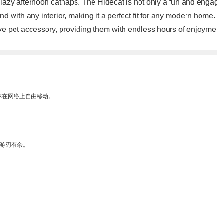
se lazy afternoon catnaps. The Hidecat is not only a fun and engag
d with any interior, making it a perfect fit for any modern home.
ive pet accessory, providing them with endless hours of enjoyme
你在网络上自由移动。
中游刃有余。