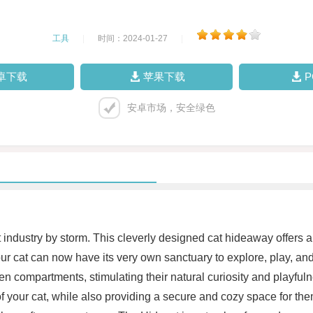
工具
|
时间：2024-01-27
|
卓下载
苹果下载
安卓市场，安全绿色
t industry by storm. This cleverly designed cat hideaway offers 
ur cat can now have its very own sanctuary to explore, play, and
den compartments, stimulating their natural curiosity and playful
f your cat, while also providing a secure and cozy space for the