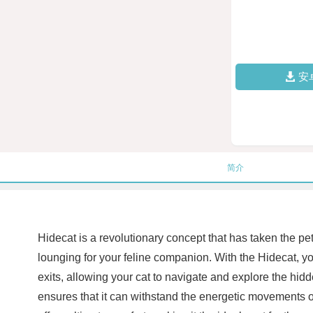
安
简介
Hidecat is a revolutionary concept that has taken the pe
lounging for your feline companion. With the Hidecat, yo
exits, allowing your cat to navigate and explore the hid
ensures that it can withstand the energetic movements o