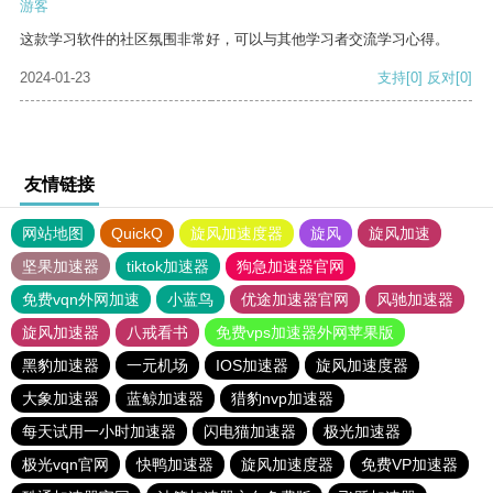
游客
这款学习软件的社区氛围非常好，可以与其他学习者交流学习心得。
2024-01-23
支持
[0]
反对
[0]
友情链接
网站地图
QuickQ
旋风加速度器
旋风
旋风加速
坚果加速器
tiktok加速器
狗急加速器官网
免费vqn外网加速
小蓝鸟
优途加速器官网
风驰加速器
旋风加速器
八戒看书
免费vps加速器外网苹果版
黑豹加速器
一元机场
IOS加速器
旋风加速度器
大象加速器
蓝鲸加速器
猎豹nvp加速器
每天试用一小时加速器
闪电猫加速器
极光加速器
极光vqn官网
快鸭加速器
旋风加速度器
免费VP加速器