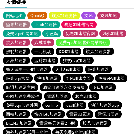
友情链接
网站地图
QuickQ
旋风加速度器
旋风
旋风加速
坚果加速器
tiktok加速器
狗急加速器官网
免费vqn外网加速
小蓝鸟
优途加速器官网
风驰加速器
旋风加速器
八戒看书
免费vps加速器外网苹果版
黑豹加速器
一元机场
IOS加速器
旋风加速度器
大象加速器
蓝鲸加速器
猎豹nvp加速器
每天试用一小时加速器
闪电猫加速器
极光加速器
极光vqn官网
快鸭加速器
旋风加速度器
免费VP加速器
酷通加速器官网
油管加速器永久免费版
飞跃加速器
外网加速免费软件
雷霆加器速
极光加速器
免费vqn加速外网
outline
ios加速器
快连加速器app
西柚加速器
快连lets加速器
雷霆加器速
雷霆加器速
BitzNet加速器
雷霆每天免费2小时
旋风加速度器
海外加速器试用一小时
每天免费2小时加速器