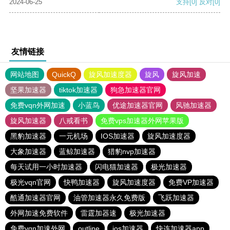
2024-06-25
支持
[0]
反对
[0]
友情链接
网站地图
QuickQ
旋风加速度器
旋风
旋风加速
坚果加速器
tiktok加速器
狗急加速器官网
免费vqn外网加速
小蓝鸟
优途加速器官网
风驰加速器
旋风加速器
八戒看书
免费vps加速器外网苹果版
黑豹加速器
一元机场
IOS加速器
旋风加速度器
大象加速器
蓝鲸加速器
猎豹nvp加速器
每天试用一小时加速器
闪电猫加速器
极光加速器
极光vqn官网
快鸭加速器
旋风加速度器
免费VP加速器
酷通加速器官网
油管加速器永久免费版
飞跃加速器
外网加速免费软件
雷霆加器速
极光加速器
免费vqn加速外网
outline
ios加速器
快连加速器app