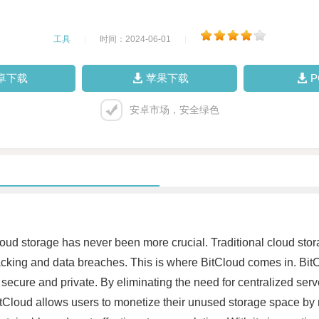
工具
|
时间：2024-06-01
|
卓下载
苹果下载
安卓市场，安全绿色
 cloud storage has never been more crucial. Traditional cloud st
hacking and data breaches. This is where BitCloud comes in. BitC
secure and private. By eliminating the need for centralized serv
tCloud allows users to monetize their unused storage space by re