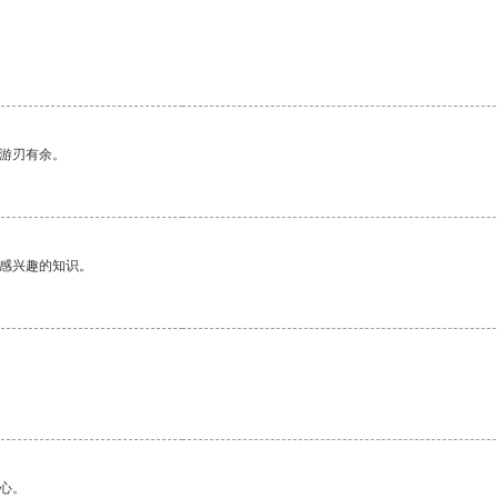
中游刃有余。
己感兴趣的知识。
心。